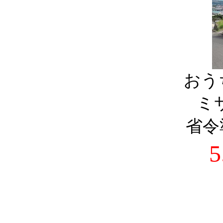
おう
ミ
省令