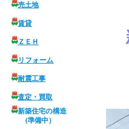
売土地
賃貸
ＺＥＨ
リフォーム
耐震工事
査定・買取
新築住宅の構造
(準備中）