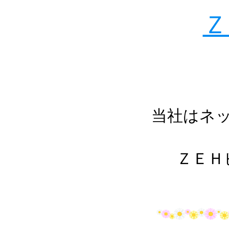
当社はネ
ＺＥＨ