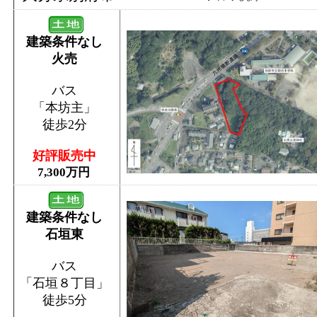
建築条件なし
火売
バス
「本坊主」
徒歩2分
好評販売中
7,300万円
建築条件なし
石垣東
バス
「石垣８丁目」
徒歩5分