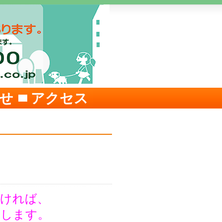
せ
アクセス
だければ、
たします。