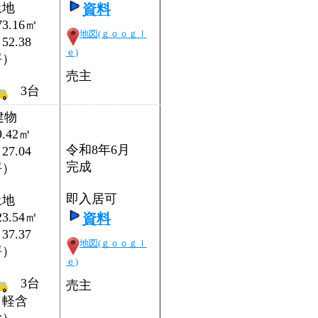
土地
資料
73.16㎡
地図(ｇｏｏｇｌ
52.38
ｅ)
坪）
売主
3台
建物
9.42㎡
令和8年6月
27.04
完成
坪）
即入居可
土地
23.54㎡
資料
37.37
地図(ｇｏｏｇｌ
坪）
ｅ)
3台
売主
（軽含