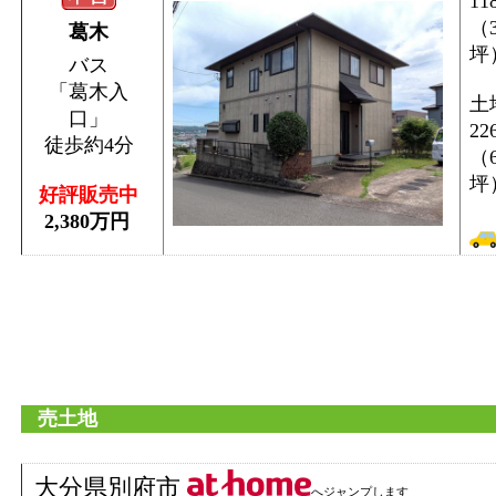
11
（3
葛木
坪
バス
「葛木入
土
口」
22
徒歩約4分
（6
坪
好評販売中
2,380万円
売土地
大分県別府市
へジャンプします