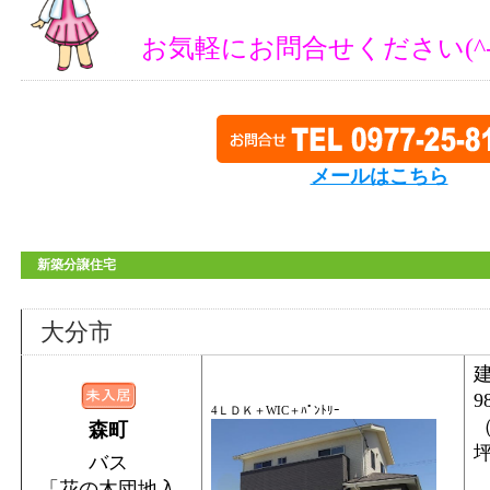
お気軽にお問合せください(^-
メールはこちら
新築分譲住宅
大分市
9
4ＬＤＫ＋WIC＋ﾊﾟﾝﾄﾘｰ
（
森町
バス
「花の木団地入