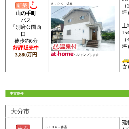
５ＬＤＫ＋温泉
（2
坪
山の手町
バス
土
「別府公園西
15
口」
（4
徒歩約6分
坪
好評販売中
3,880万円
へジャンプします
含
中古物件
大分市
建
３ＬＤＫ＋書斎