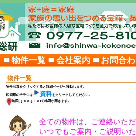
ジ
物件一覧
会社案内
お問合わ
物件一覧
物件写真をクリックすると詳細ページへ移動します。
資料
印刷用のチラシは
をクリックしてください。
地図(ｇｏｏｇｌｅ)
で地図が開きます。
全ての物件は、ご連絡いた
いつでもご案内・
ご説明い