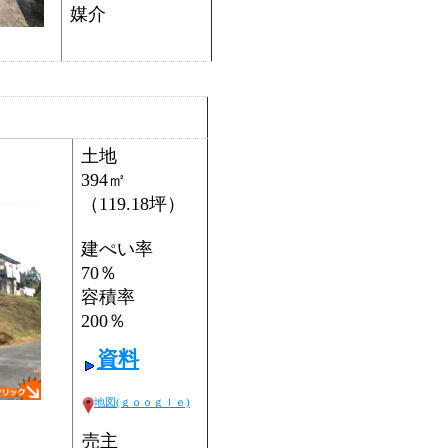
媒介
土地
394㎡
（119.18坪）
建ぺい率
70％
容積率
200％
資料
地図(ｇｏｏｇｌｅ)
売主