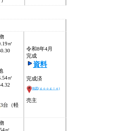
む）
物
0.19㎡
令和8年4月
0.30
完成
）
資料
地
6.54㎡
完成済
4.32
地図(ｇｏｏｇｌｅ)
）
売主
3台（軽
）
物
.54㎡