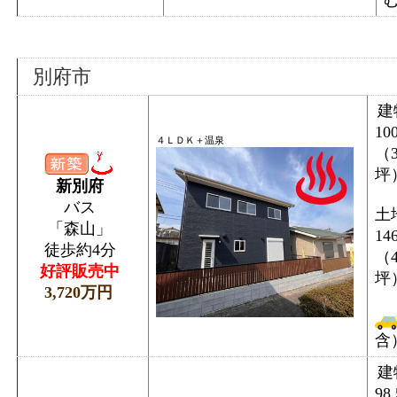
別府市
建
10
４ＬＤＫ＋温泉
（3
坪
新別府
バス
土
「森山」
14
徒歩約4分
（4
好評販売中
坪
3,720万円
含
建
98