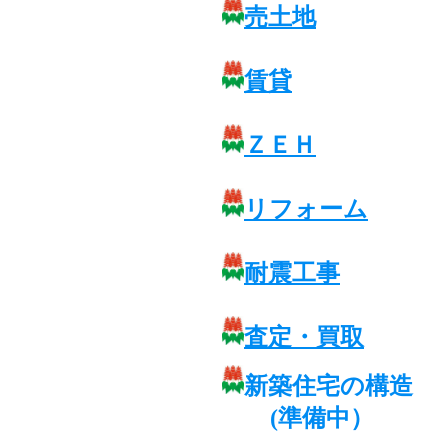
売土地
賃貸
ＺＥＨ
リフォーム
耐震工事
査定・買取
新築住宅の構造
(準備中）