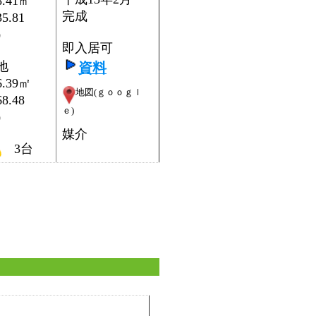
8.41㎡
完成
5.81
）
即入居可
地
資料
6.39㎡
地図(ｇｏｏｇｌ
8.48
ｅ)
）
媒介
3台