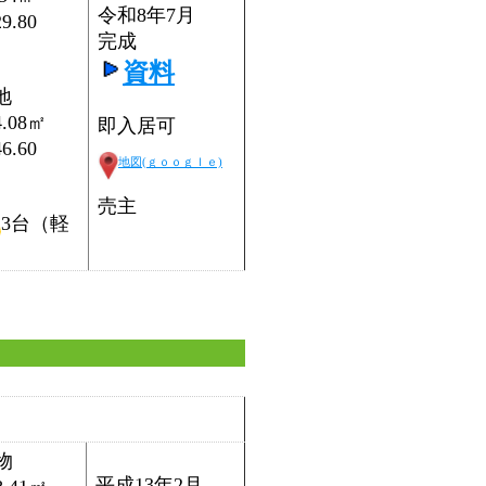
令和8年7月
9.80
完成
）
資料
地
4.08㎡
即入居可
6.60
地図(ｇｏｏｇｌｅ)
）
売主
3台（軽
）
物
平成13年2月