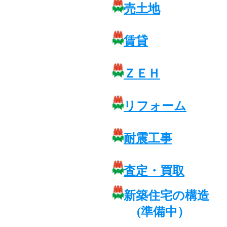
売土地
賃貸
ＺＥＨ
リフォーム
耐震工事
査定・買取
新築住宅の構造
(準備中）