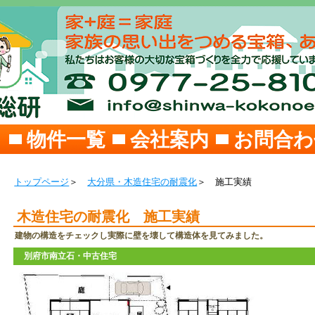
ジ
物件一覧
会社案内
お問合わ
トップページ
＞
大分県・木造住宅の耐震化
＞ 施工実績
木造住宅の耐震化 施工実績
建物の構造をチェックし実際に壁を壊して構造体を見てみました。
別府市南立石・中古住宅